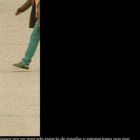
se pasea por un marcado espacio de tonadas y entonaciones pop que