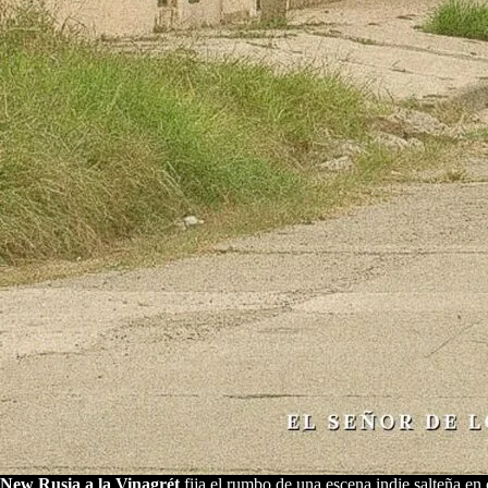
New Rusia a la Vinagrét
fija el rumbo de una escena indie salteña e