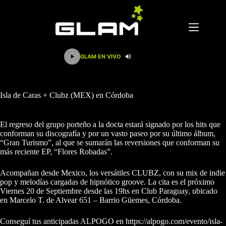
Saltar
al
contenido
GLAM EN VIVO
Isla de Caras + Clubz (MEX) en Córdoba
El regreso del grupo porteño a la docta estará signado por los hits que
conforman su discografía y por un vasto paseo por su último álbum,
“Gran Turismo”, al que se sumarán las reversiones que conforman su
más reciente EP, “Flores Robadas”.
Acompañan desde Mexico, los versátiles CLUBZ, con su mix de indie
pop y melodías cargadas de hipnótico groove. La cita es el próximo
Viernes 20 de Septiembre desde las 19hs en Club Paraguay, ubicado
en Marcelo T. de Alvear 651 – Barrio Güemes, Córdoba.
Conseguí tus anticipadas ALPOGO en
https://alpogo.com/evento/isla-