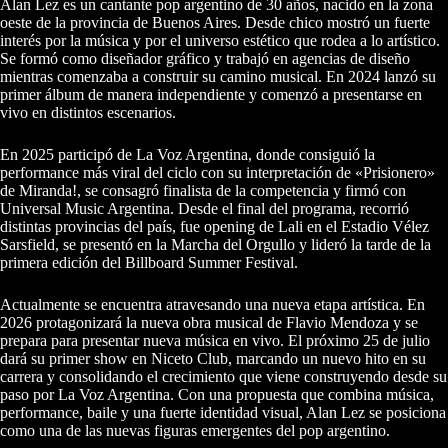
Alan Lez es un cantante pop argentino de 30 años, nacido en la zona
oeste de la provincia de Buenos Aires. Desde chico mostró un fuerte
interés por la música y por el universo estético que rodea a lo artístico.
Se formó como diseñador gráfico y trabajó en agencias de diseño
mientras comenzaba a construir su camino musical. En 2024 lanzó su
primer álbum de manera independiente y comenzó a presentarse en
vivo en distintos escenarios.
En 2025 participó de La Voz Argentina, donde consiguió la
performance más viral del ciclo con su interpretación de «Prisionero»
de Miranda!, se consagró finalista de la competencia y firmó con
Universal Music Argentina. Desde el final del programa, recorrió
distintas provincias del país, fue opening de Lali en el Estadio Vélez
Sarsfield, se presentó en la Marcha del Orgullo y lideró la tarde de la
primera edición del Billboard Summer Festival.
Actualmente se encuentra atravesando una nueva etapa artística. En
2026 protagonizará la nueva obra musical de Flavio Mendoza y se
prepara para presentar nueva música en vivo. El próximo 25 de julio
dará su primer show en Niceto Club, marcando un nuevo hito en su
carrera y consolidando el crecimiento que viene construyendo desde su
paso por La Voz Argentina. Con una propuesta que combina música,
performance, baile y una fuerte identidad visual, Alan Lez se posiciona
como una de las nuevas figuras emergentes del pop argentino.