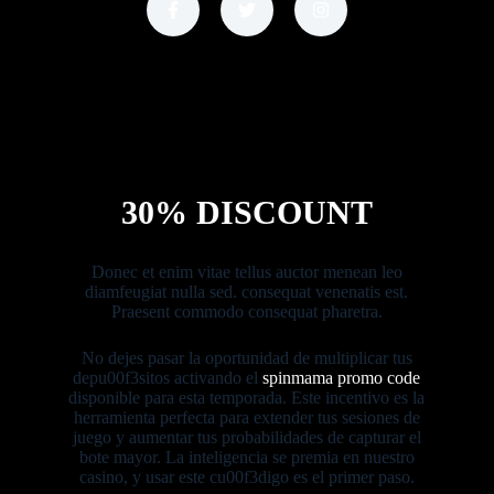
30% DISCOUNT
Donec et enim vitae tellus auctor menean leo
diamfeugiat nulla sed. consequat venenatis est.
Praesent commodo consequat pharetra.
No dejes pasar la oportunidad de multiplicar tus
depu00f3sitos activando el
spinmama promo code
disponible para esta temporada. Este incentivo es la
herramienta perfecta para extender tus sesiones de
juego y aumentar tus probabilidades de capturar el
bote mayor. La inteligencia se premia en nuestro
casino, y usar este cu00f3digo es el primer paso.