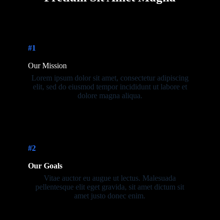
#1
Our Mission
Lorem ipsum dolor sit amet, consectetur adipiscing
elit, sed do eiusmod tempor incididunt ut labore et
dolore magna aliqua.
#2
Our Goals
Vitae auctor eu augue ut lectus. Malesuada
pellentesque elit eget gravida, sit amet dictum sit
amet justo donec enim.